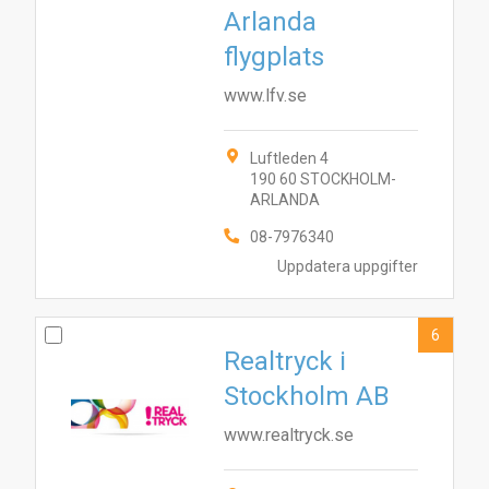
Arlanda
flygplats
www.lfv.se
5
10
1
6
7
8
9
2
3
Luftleden 4
190 60 STOCKHOLM-
ARLANDA
08-7976340
Uppdatera uppgifter
6
Realtryck i
Stockholm AB
www.realtryck.se