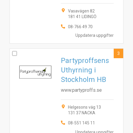
Vasavägen 82
181 41 LIDINGÖ
08-766 49 70
Uppdatera uppgifter
3
Partyproffsens
Uthyrning i
Stockholm HB
www.partyproffs.se
Helgesons väg 13
131 37 NACKA
08-551 145 11
Uppdatera uppgifter