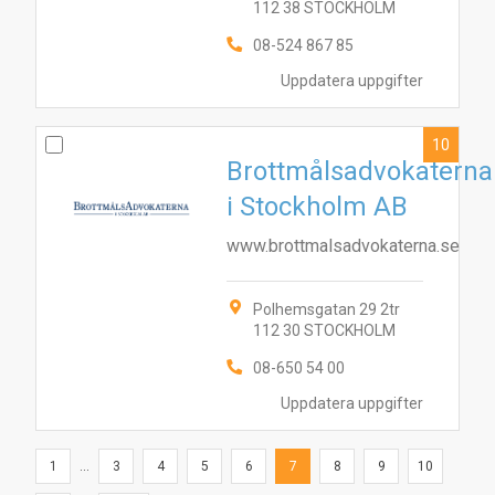
112 38 STOCKHOLM
08-524 867 85
Uppdatera uppgifter
10
Brottmålsadvokaterna
i Stockholm AB
www.brottmalsadvokaterna.se
Polhemsgatan 29 2tr
112 30 STOCKHOLM
08-650 54 00
Uppdatera uppgifter
1
...
3
4
5
6
7
8
9
10