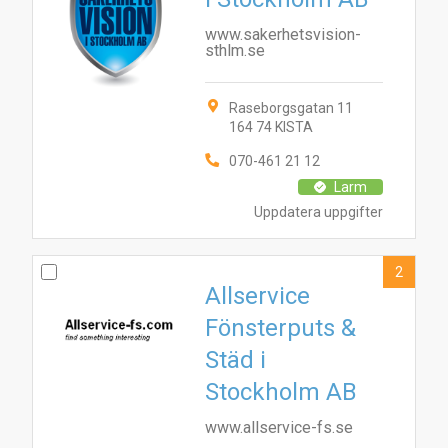
www.sakerhetsvision-
sthlm.se
Raseborgsgatan 11
164 74 KISTA
070-461 21 12
Larm
Uppdatera uppgifter
2
Allservice
Fönsterputs &
Städ i
Stockholm AB
www.allservice-fs.se