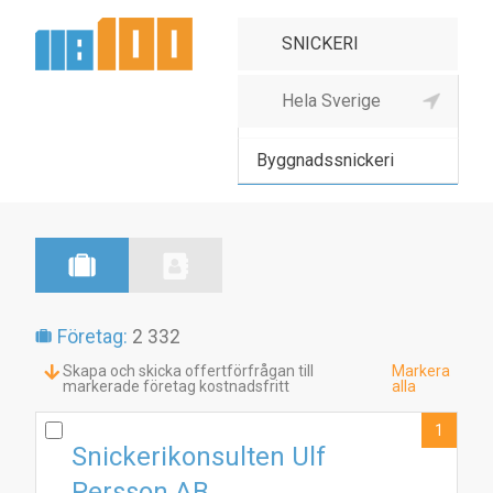
Byggnads- &
inredningssnickeri
Byggnadssnickeri
Företag:
2 332
Skapa och skicka offertförfrågan till
Markera
markerade företag kostnadsfritt
alla
1
Snickerikonsulten Ulf
Persson AB