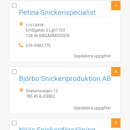
7
Petina Snickerispecialist
c/o Lazok
Emågatan 5 Lgh1103
128 46 BAGARMOSSEN
076-0483775
Uppdatera uppgifter
8
Björbo Snickeriproduktion AB
Stationsvägen 12
785 45 BJÖRBO
Uppdatera uppgifter
9