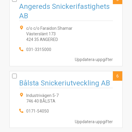
Angereds Snickerifastighets
AB
c/o c/o Faraidon Shamar
10
2
8
6
7
Västerslänt 173
5
9
3
4
1
424 35 ANGERED
031-3315000
Uppdatera uppgifter
6
Bålsta Snickeriutveckling AB
Industrivägen 5-7
746 40 BÅLSTA
0171-54050
Uppdatera uppgifter