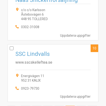
Nääs Snickeriförsäljning
c/o c/o Karlsson
Åstebovägen 6
448 95 TOLLERED
0302-31008
Uppdatera uppgifter
10
SSC Lindvalls
www.sscskelleftea.se
Energivägen 11
952 31 KALIX
0923-79730
Uppdatera uppgifter