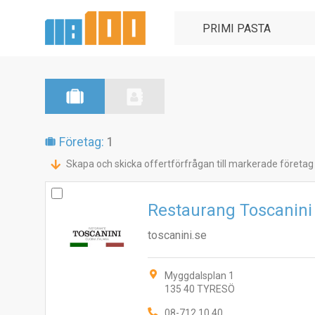
Företag:
1
Skapa och skicka offertförfrågan till markerade företag
Restaurang Toscanini
toscanini.se
Myggdalsplan 1
135 40 TYRESÖ
08-712 10 40