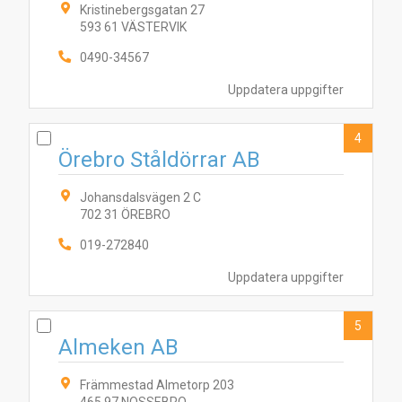
Kristinebergsgatan 27
593 61 VÄSTERVIK
0490-34567
Uppdatera uppgifter
4
Örebro Ståldörrar AB
Johansdalsvägen 2 C
702 31 ÖREBRO
019-272840
Uppdatera uppgifter
5
2
4
8
1
6
5
7
9
3
Almeken AB
Främmestad Almetorp 203