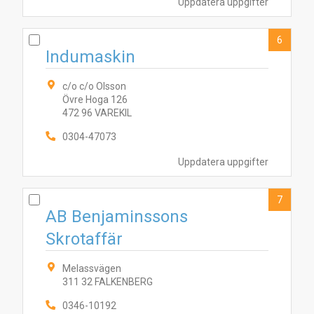
Uppdatera uppgifter
2
3
9
5
6
10
7
8
4
6
Indumaskin
c/o c/o Olsson
Övre Hoga 126
472 96 VAREKIL
0304-47073
Uppdatera uppgifter
7
AB Benjaminssons
Skrotaffär
Melassvägen
311 32 FALKENBERG
0346-10192