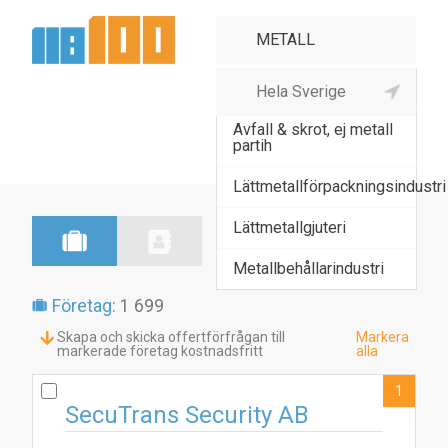
Ädelmetallverk
Avfall & skrot, ej metall
partih
Lättmetallförpackningsindustri
Lättmetallgjuteri
Metallbehållarindustri
Företag:
1 699
Skapa och skicka offertförfrågan till
Markera
markerade företag kostnadsfritt
alla
1
SecuTrans Security AB