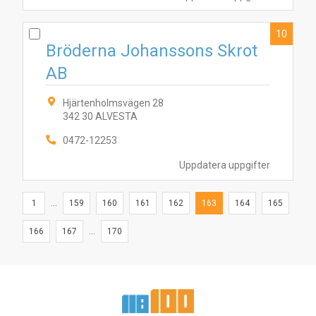
10
Bröderna Johanssons Skrot
AB
Hjärtenholmsvägen 28
342 30 ALVESTA
0472-12253
Uppdatera uppgifter
1
...
159
160
161
162
163
164
165
166
167
...
170