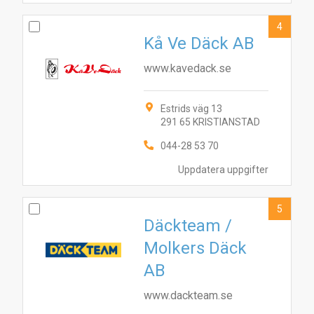
4
Kå Ve Däck AB
www.kavedack.se
Estrids väg 13
291 65 KRISTIANSTAD
8
3
5
1
7
2
6
4
044-28 53 70
Uppdatera uppgifter
5
Däckteam /
Molkers Däck
AB
www.dackteam.se