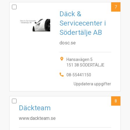
7
Däck &
Servicecenter i
Södertälje AB
dosc.se
Hansavägen 5
151 38 SÖDERTÄLJE
08-55441150
Uppdatera uppgifter
8
Däckteam
www.dackteam.se