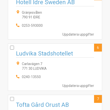
Hotell Idre Sweden AB
Gränjesvålen
790 91 IDRE
0253-593000
Uppdatera uppgifter
1
5
3
6
8
7
10
2
4
9
6
Ludvika Stadshotellet
Carlavägen 7
771 30 LUDVIKA
0240-13550
Uppdatera uppgifter
7
Tofta Gård Orust AB