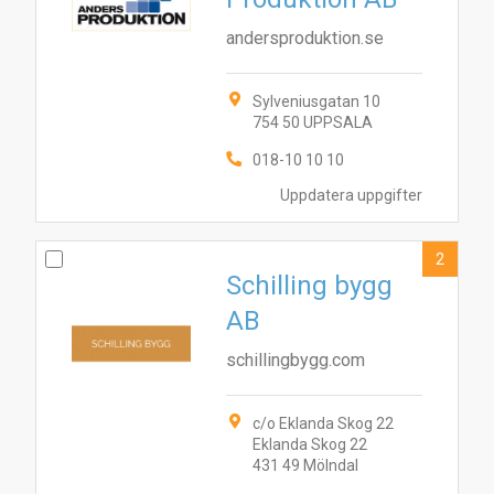
andersproduktion.se
Sylveniusgatan 10
754 50 UPPSALA
018-10 10 10
Uppdatera uppgifter
2
Schilling bygg
AB
schillingbygg.com
c/o Eklanda Skog 22
Eklanda Skog 22
431 49 Mölndal