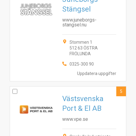
Stängsel
www.juneborgs-
stangsel.nu
Stommen 1
512 63 ÖSTRA
FRÖLUNDA
0325-300 90
Uppdatera uppgifter
5
Västsvenska
Port & El AB
www.vpe.se
10