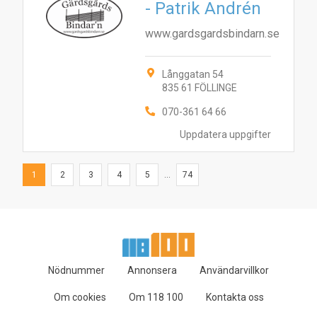
- Patrik Andrén
www.gardsgardsbindarn.se
Långgatan 54
835 61 FÖLLINGE
070-361 64 66
Uppdatera uppgifter
1
2
3
4
5
...
74
Nödnummer
Annonsera
Användarvillkor
Om cookies
Om 118 100
Kontakta oss