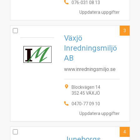
076-031 08 13
Uppdatera uppgifter
3
Växjö
Inredningsmiljö
AB
www.inredningsmiljo.se
Blockvägen 14
352 45 VÄXJÖ
0470-77 09 10
Uppdatera uppgifter
4
Juneborgs