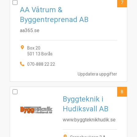
7
AA Våtrum &
Byggentreprenad AB
aa365.se
Box 20
501 13 Borås
070-888 22 22
Uppdatera uppgifter
8
Byggteknik i
Hudiksvall AB
www.byggteknikhudik.se