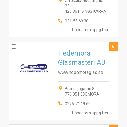
8
Orrekulla Industrigata
6
1
5
7
2
4
9
3
23
425 36 HISINGS KÄRRA
031-58 69 30
Uppdatera uppgifter
6
Hedemora
Glasmästeri AB
www.hedemoraglas.se
Brunnsjögatan 8
776 35 HEDEMORA
0225-71 19 60
Uppdatera uppgifter