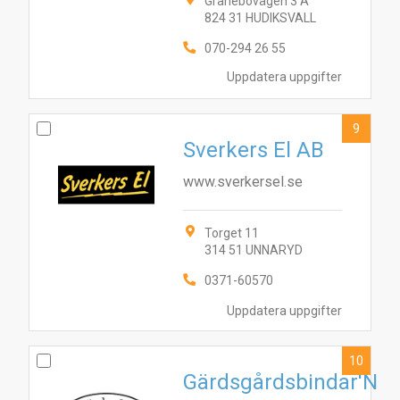
Granebovägen 3 A
824 31 HUDIKSVALL
070-294 26 55
Uppdatera uppgifter
9
Sverkers El AB
www.sverkersel.se
Torget 11
314 51 UNNARYD
0371-60570
Uppdatera uppgifter
10
Gärdsgårdsbindar'N