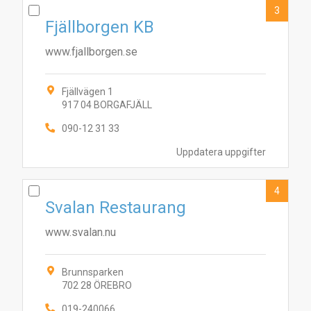
3
Fjällborgen KB
www.fjallborgen.se
Fjällvägen 1
917 04 BORGAFJÄLL
090-12 31 33
Uppdatera uppgifter
4
Svalan Restaurang
www.svalan.nu
Brunnsparken
702 28 ÖREBRO
019-240066