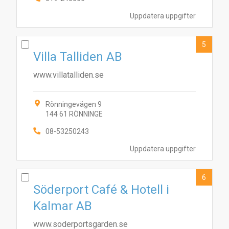
Uppdatera uppgifter
5
Villa Talliden AB
www.villatalliden.se
Rönningevägen 9
3
8
144 61 RÖNNINGE
10
4
1
5
7
2
9
6
08-53250243
Uppdatera uppgifter
6
Söderport Café & Hotell i
Kalmar AB
www.soderportsgarden.se