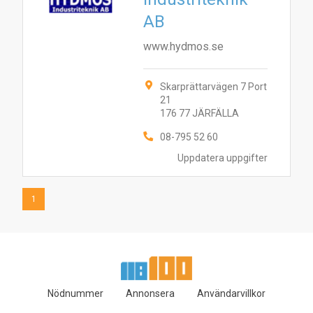
1
AB
www.hydmos.se
Skarprättarvägen 7 Port
21
176 77 JÄRFÄLLA
08-795 52 60
Uppdatera uppgifter
1
Nödnummer
Annonsera
Användarvillkor