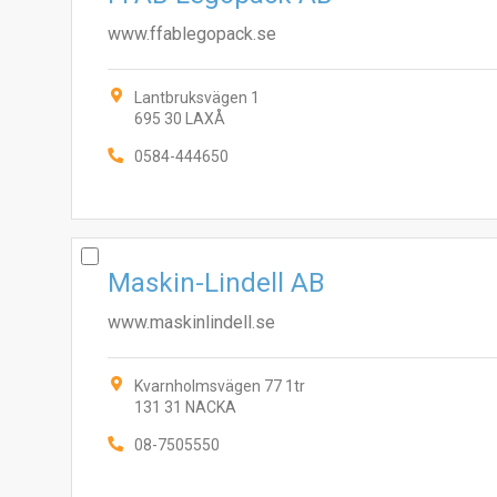
www.ffablegopack.se
Lantbruksvägen 1
695 30 LAXÅ
0584-444650
Maskin-Lindell AB
www.maskinlindell.se
Kvarnholmsvägen 77 1tr
131 31 NACKA
08-7505550