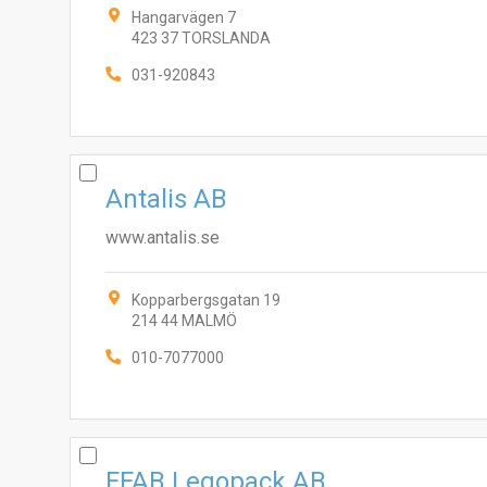
Hangarvägen 7
423 37 TORSLANDA
031-920843
Antalis AB
www.antalis.se
Kopparbergsgatan 19
214 44 MALMÖ
010-7077000
FFAB Legopack AB