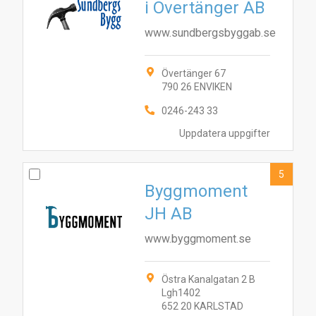
i Övertänger AB
www.sundbergsbyggab.se
Övertänger 67
790 26 ENVIKEN
0246-243 33
Uppdatera uppgifter
5
Byggmoment
JH AB
www.byggmoment.se
Östra Kanalgatan 2 B
Lgh1402
652 20 KARLSTAD