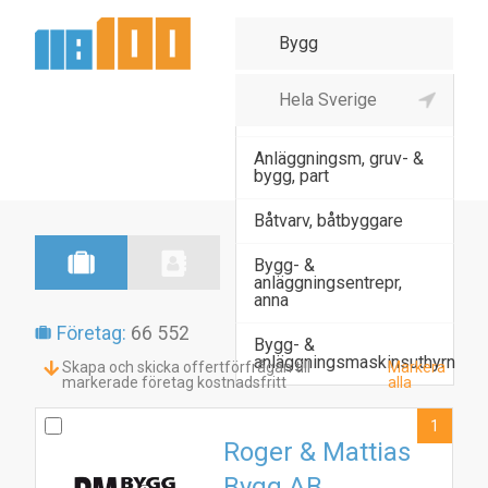
Agenturhandel virke,
byggmateria
Anläggningsm, gruv- &
bygg, part
Båtvarv, båtbyggare
Bygg- &
anläggningsentrepr,
anna
Företag:
66 552
Bygg- &
anläggningsmaskinsuthyrn
Skapa och skicka offertförfrågan till
Markera
markerade företag kostnadsfritt
alla
1
Roger & Mattias
Bygg AB