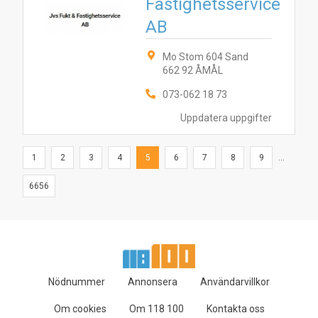
Fastighetsservice
AB
Mo Stom 604 Sand
662 92 ÅMÅL
073-062 18 73
Uppdatera uppgifter
1
2
3
4
5
6
7
8
9
...
6656
Nödnummer
Annonsera
Användarvillkor
Om cookies
Om 118 100
Kontakta oss