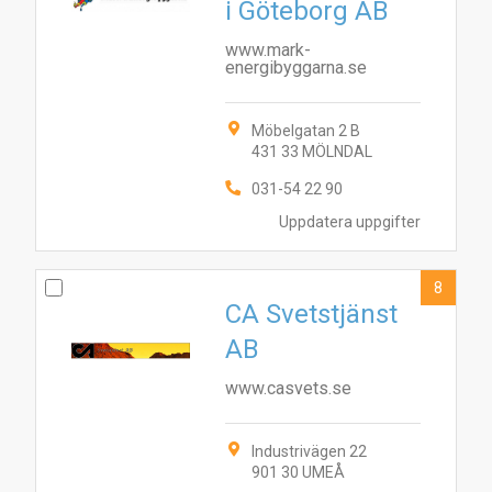
i Göteborg AB
www.mark-
energibyggarna.se
Möbelgatan 2 B
431 33 MÖLNDAL
031-54 22 90
Uppdatera uppgifter
8
CA Svetstjänst
AB
www.casvets.se
Industrivägen 22
901 30 UMEÅ