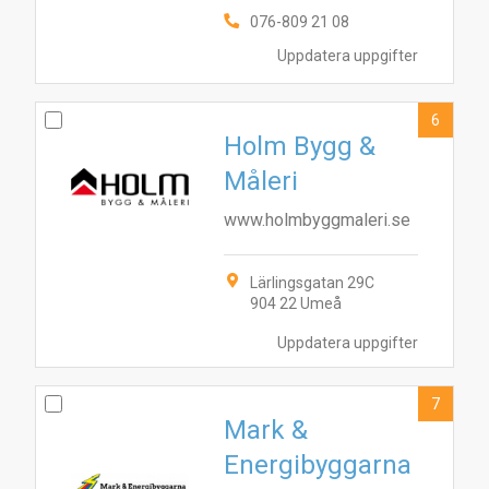
6
8
2
10
7
3
9
076-809 21 08
Uppdatera uppgifter
6
Holm Bygg &
Måleri
www.holmbyggmaleri.se
Lärlingsgatan 29C
904 22 Umeå
Uppdatera uppgifter
7
Mark &
Energibyggarna