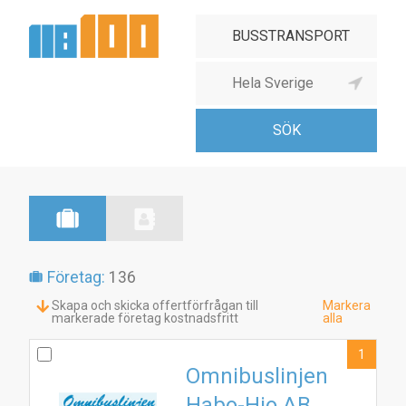
Företag:
136
Skapa och skicka offertförfrågan till
Markera
markerade företag kostnadsfritt
alla
1
Omnibuslinjen
Habo-Hjo AB