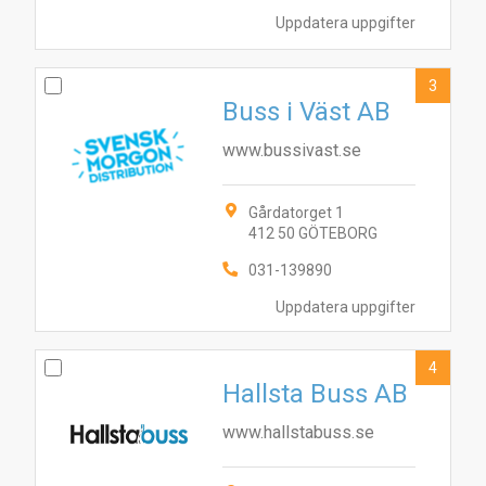
Uppdatera uppgifter
3
Buss i Väst AB
www.bussivast.se
Gårdatorget 1
412 50 GÖTEBORG
031-139890
Uppdatera uppgifter
4
Hallsta Buss AB
www.hallstabuss.se