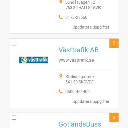
Lundåsvägen 12
763 30 HALLSTAVIK
0175-23550
Uppdatera uppgifter
5
Västtrafik AB
www.vasttrafik.se
Stationsgatan 7
541 30 SKÖVDE
0500-464400
Uppdatera uppgifter
8
4
10
7
9
2
3
1
5
6
6
GotlandsBuss