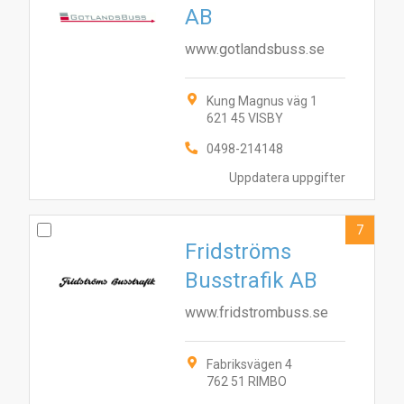
AB
www.gotlandsbuss.se
Kung Magnus väg 1
621 45 VISBY
0498-214148
Uppdatera uppgifter
7
Fridströms
Busstrafik AB
www.fridstrombuss.se
Fabriksvägen 4
762 51 RIMBO