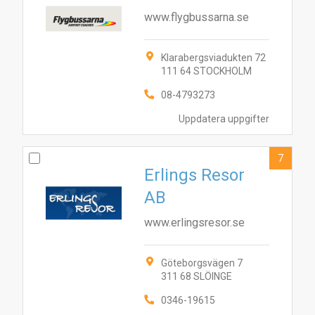
www.flygbussarna.se
Klarabergsviadukten 72
111 64 STOCKHOLM
08-4793273
Uppdatera uppgifter
7
Erlings Resor
AB
www.erlingsresor.se
Göteborgsvägen 7
311 68 SLÖINGE
0346-19615