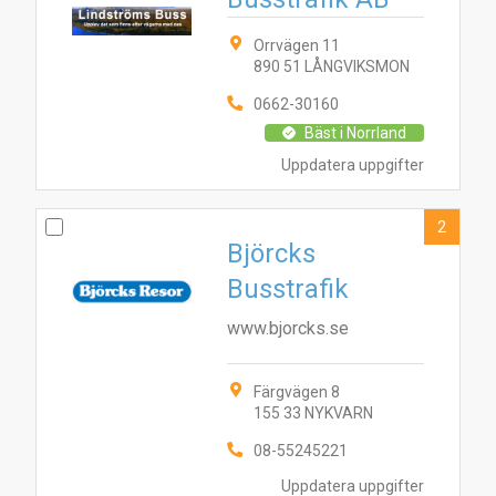
Orrvägen 11
890 51 LÅNGVIKSMON
0662-30160
Bäst i Norrland
Uppdatera uppgifter
2
Björcks
Busstrafik
www.bjorcks.se
Färgvägen 8
155 33 NYKVARN
08-55245221
Uppdatera uppgifter