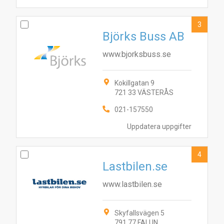
3
Björks Buss AB
www.bjorksbuss.se
Kokillgatan 9
721 33 VÄSTERÅS
021-157550
Uppdatera uppgifter
4
Lastbilen.se
www.lastbilen.se
Skyfallsvägen 5
791 77 FALUN