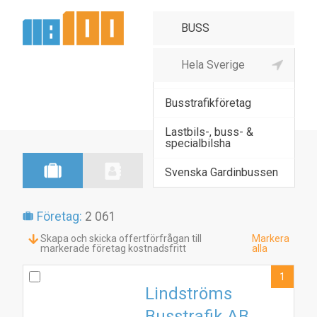
Bussresearrangör,
bussuthyrning
Busstrafikföretag
Lastbils-, buss- &
specialbilsha
Svenska Gardinbussen
Företag:
2 061
Skapa och skicka offertförfrågan till
Markera
markerade företag kostnadsfritt
alla
1
Lindströms
Busstrafik AB