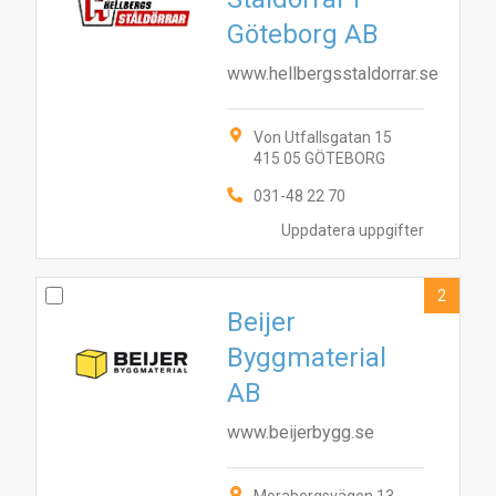
Göteborg AB
www.hellbergsstaldorrar.se
Von Utfallsgatan 15
415 05 GÖTEBORG
031-48 22 70
Uppdatera uppgifter
2
Beijer
Byggmaterial
AB
www.beijerbygg.se