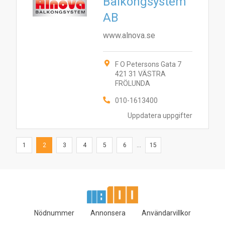
Balkongsystem
AB
www.alnova.se
F O Petersons Gata 7
421 31 VÄSTRA
FRÖLUNDA
010-1613400
Uppdatera uppgifter
1
2
3
4
5
6
...
15
Nödnummer
Annonsera
Användarvillkor