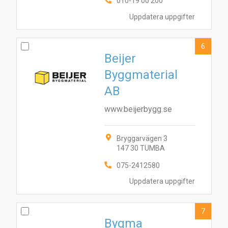
010-19 00 200
7
3
5
2
6
8
1
10
4
9
Uppdatera uppgifter
6
Beijer
Byggmaterial
AB
www.beijerbygg.se
Bryggarvägen 3
147 30 TUMBA
075-2412580
Uppdatera uppgifter
7
Bygma