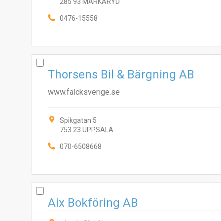
285 93 MARKARYD
0476-15558
Thorsens Bil & Bärgning AB
www.falcksverige.se
Spikgatan 5
753 23 UPPSALA
070-6508668
Aix Bokföring AB