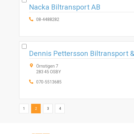
Nacka Biltransport AB
08-4488282
Dennis Pettersson Biltransport 
Örnstigen 7
283 45 OSBY
070-5513685
1
2
3
4