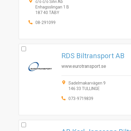
c/o c/o Silvi Ab
Enhagsslingan 1 B
187 40 TÄBY
08-291099
RDS Biltransport AB
www.eurotransport.se
Sadelmakarvägen 9
146 33 TULLINGE
073-9719839