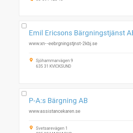
Emil Ericsons Bärgningstjänst A
www.xn--eebrgningstjnst-2kbj.se
Sjöhammarvägen 9
635 31 KVICKSUND
P-A:s Bärgning AB
www.assistancekaren.se
Svetsarevägen 1