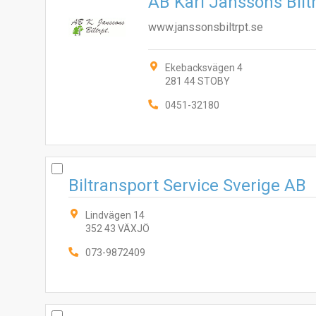
AB Karl Janssons Bilt
www.janssonsbiltrpt.se
Ekebacksvägen 4
281 44 STOBY
0451-32180
Biltransport Service Sverige AB
Lindvägen 14
352 43 VÄXJÖ
073-9872409