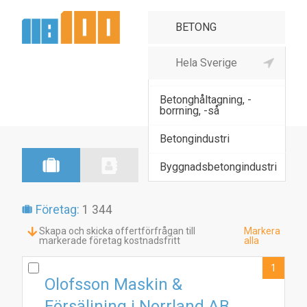
Betong-, cement-,
gipsvaruind, ö
Betonghåltagning, -
borrning, -så
Betongindustri
Byggnadsbetongindustri
Företag:
1 344
Skapa och skicka offertförfrågan till
Markera
markerade företag kostnadsfritt
alla
1
Olofsson Maskin &
Försäljning i Norrland AB