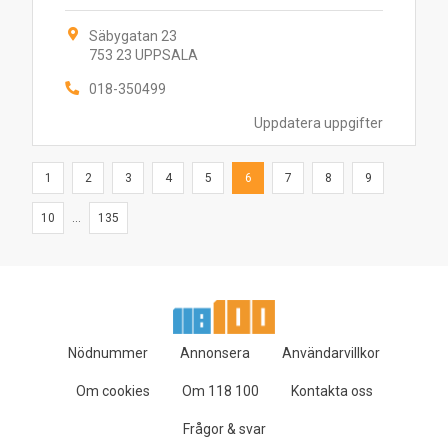
Säbygatan 23
753 23 UPPSALA
018-350499
Uppdatera uppgifter
1
2
3
4
5
6
7
8
9
10
...
135
Nödnummer
Annonsera
Användarvillkor
Om cookies
Om 118 100
Kontakta oss
Frågor & svar