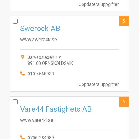
Uppdatera uppgifter
5
Swerock AB
www.swerock.se
Järvedsleden 4 A
891 60 ÖRNSKÖLDSVIK
5
1
4
3
10
7
8
2
9
010-4568933
Uppdatera uppgifter
6
Vare44 Fastighets AB
www.vare44.se
0706-284089