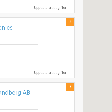
Uppdatera uppgifter
2
onics
Uppdatera uppgifter
3
Landberg AB