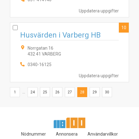
Uppdatera uppgifter
10
Husvärden i Varberg HB
Norrgatan 16
432 41 VARBERG
0340-16125
Uppdatera uppgifter
1
...
24
25
26
27
28
29
30
Nödnummer
Annonsera
Användarvillkor