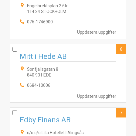
Engelbrektsplan 2 6tr
4
6
2
3
5
8
1
7
10
9
114 34 STOCKHOLM
076-1746900
Uppdatera uppgifter
6
Mitt i Hede AB
Sonfjällsgatan 8
840 93 HEDE
0684-10006
Uppdatera uppgifter
7
Edby Finans AB
c/o c/o Lilla Hotellet I Alingsås