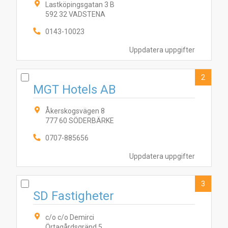
Lastköpingsgatan 3 B
592 32 VADSTENA
0143-10023
Uppdatera uppgifter
2
MGT Hotels AB
Åkerskogsvägen 8
777 60 SÖDERBÄRKE
0707-885656
Uppdatera uppgifter
3
SD Fastigheter
c/o c/o Demirci
Örtagårdsgränd 5