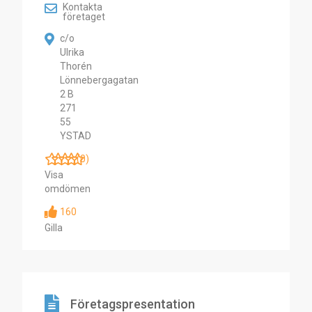
Kontakta
företaget
c/o
Ulrika
Thorén
Lönnebergagatan
2 B
271
55
YSTAD
(0)
Visa
omdömen
160
Gilla
Företagspresentation