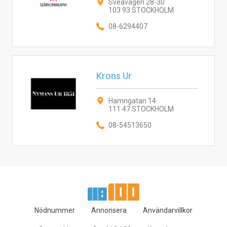
Sveavägen 28-30
103 93 STOCKHOLM
08-6294407
Krons Ur
Hamngatan 14
111 47 STOCKHOLM
08-54513650
Nödnummer
Annonsera
Användarvillkor