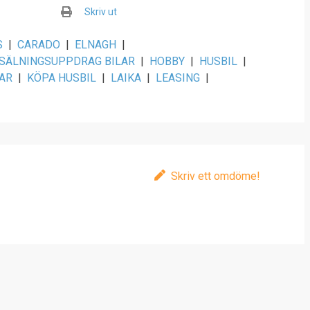
Skriv ut
S
|
CARADO
|
ELNAGH
|
SÄLNINGSUPPDRAG BILAR
|
HOBBY
|
HUSBIL
|
AR
|
KÖPA HUSBIL
|
LAIKA
|
LEASING
|
Skriv ett omdöme!