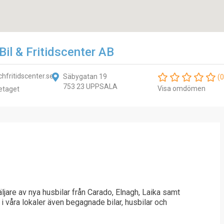
Bil & Fritidscenter AB
hfritidscenter.se
Säbygatan 19
(0
753 23 UPPSALA
Visa omdömen
etaget
äljare av nya husbilar från Carado, Elnagh, Laika samt
i våra lokaler även begagnade bilar, husbilar och