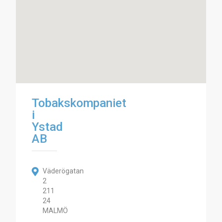
Tobakskompaniet
i
Ystad
AB
Väderögatan
2
211
24
MALMÖ