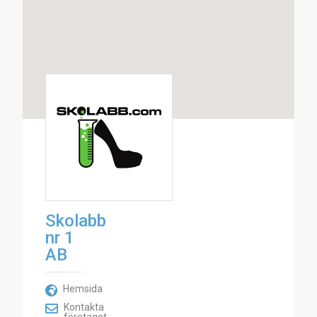
Skolabb
nr 1
AB
Hemsida
Kontakta