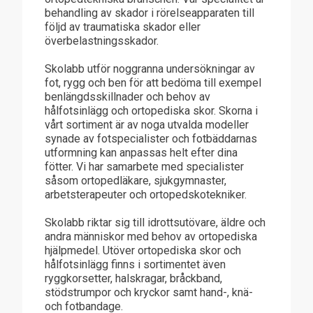
behandling av skador i rörelseapparaten till
följd av traumatiska skador eller
överbelastningsskador.
Skolabb utför noggranna undersökningar av
fot, rygg och ben för att bedöma till exempel
benlängdsskillnader och behov av
hålfotsinlägg och ortopediska skor. Skorna i
vårt sortiment är av noga utvalda modeller
synade av fotspecialister och fotbäddarnas
utformning kan anpassas helt efter dina
fötter. Vi har samarbete med specialister
såsom ortopedläkare, sjukgymnaster,
arbetsterapeuter och ortopedskotekniker.
Skolabb riktar sig till idrottsutövare, äldre och
andra människor med behov av ortopediska
hjälpmedel. Utöver ortopediska skor och
hålfotsinlägg finns i sortimentet även
ryggkorsetter, halskragar, bråckband,
stödstrumpor och kryckor samt hand-, knä-
och fotbandage.