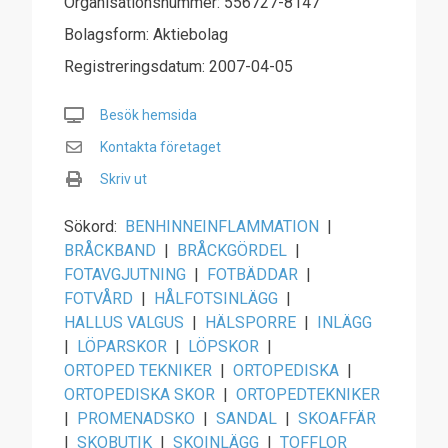
Organisationsnummer: 556727-8147
Bolagsform: Aktiebolag
Registreringsdatum: 2007-04-05
Besök hemsida
Kontakta företaget
Skriv ut
Sökord:
BENHINNEINFLAMMATION
|
BRÅCKBAND
|
BRÅCKGÖRDEL
|
FOTAVGJUTNING
|
FOTBÄDDAR
|
FOTVÅRD
|
HÅLFOTSINLÄGG
|
HALLUS VALGUS
|
HÄLSPORRE
|
INLÄGG
|
LÖPARSKOR
|
LÖPSKOR
|
ORTOPED TEKNIKER
|
ORTOPEDISKA
|
ORTOPEDISKA SKOR
|
ORTOPEDTEKNIKER
|
PROMENADSKO
|
SANDAL
|
SKOAFFÄR
|
SKOBUTIK
|
SKOINLÄGG
|
TOFFLOR