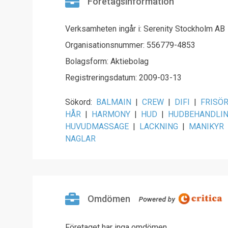
Företagsinformation
Verksamheten ingår i: Serenity Stockholm AB
Organisationsnummer: 556779-4853
Bolagsform: Aktiebolag
Registreringsdatum: 2009-03-13
Sökord:
BALMAIN
|
CREW
|
DIFI
|
FRISÖ
HÅR
|
HARMONY
|
HUD
|
HUDBEHANDLI
HUVUDMASSAGE
|
LACKNING
|
MANIKYR
NAGLAR
Omdömen
Företaget har inga omdömen.