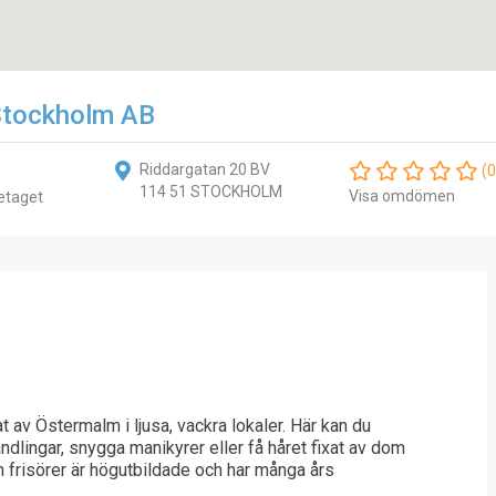
Stockholm AB
Riddargatan 20 BV
(0
114 51 STOCKHOLM
Visa omdömen
etaget
at av Östermalm i ljusa, vackra lokaler. Här kan du
ndlingar, snygga manikyrer eller få håret fixat av dom
ch frisörer är högutbildade och har många års