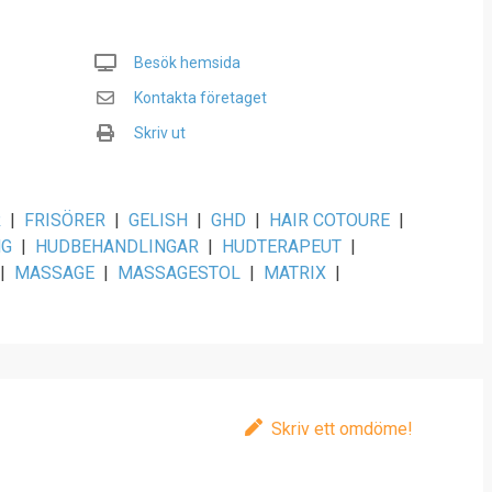
Besök hemsida
Kontakta företaget
Skriv ut
R
|
FRISÖRER
|
GELISH
|
GHD
|
HAIR COTOURE
|
NG
|
HUDBEHANDLINGAR
|
HUDTERAPEUT
|
|
MASSAGE
|
MASSAGESTOL
|
MATRIX
|
Skriv ett omdöme!