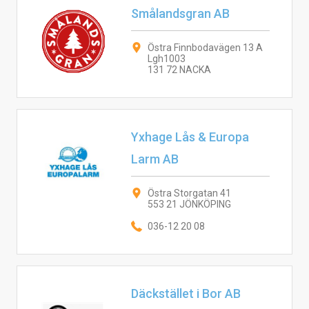
Smålandsgran AB
Östra Finnbodavägen 13 A
Lgh1003
131 72 NACKA
Yxhage Lås & Europa
Larm AB
Östra Storgatan 41
553 21 JÖNKÖPING
036-12 20 08
Däckstället i Bor AB