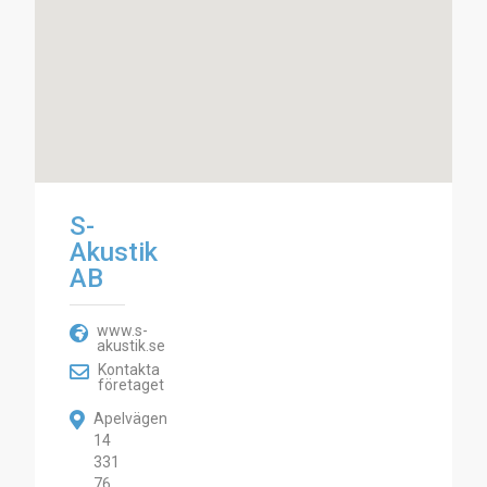
S-
Akustik
AB
www.s-
akustik.se
Kontakta
företaget
Apelvägen
14
331
76