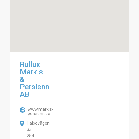
Rullux
Markis
&
Persienn
AB
www.markis-
persienn.se
Hälsovägen
33
254