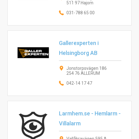
511 97 Hajom
031-788 65 00
Gallerexperten i
Helsingborg AB
Jonstorpsvägen 186
254 76 ALLERUM
042-14 17 47
Larmhem.se - Hemlarm -
Villalarm
Vallåkravägen 595 A