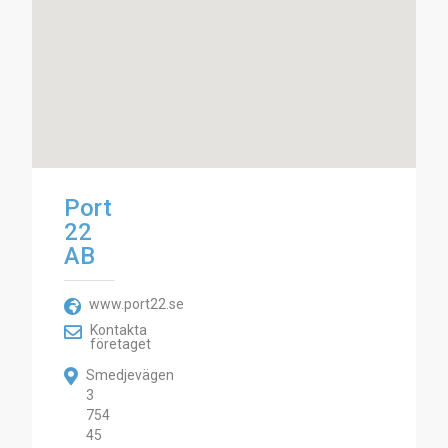
Port
22
AB
www.port22.se
Kontakta
företaget
Smedjevägen
3
754
45