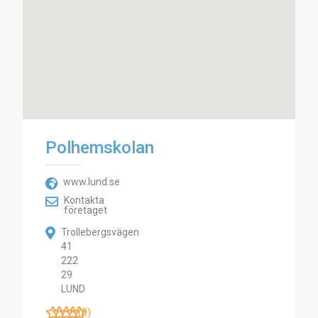
Polhemskolan
www.lund.se
Kontakta
företaget
Trollebergsvägen
41
222
29
LUND
(0)