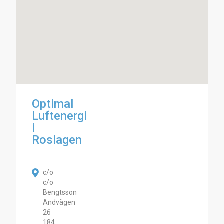
Optimal
Luftenergi
i
Roslagen
c/o
c/o
Bengtsson
Andvägen
26
184