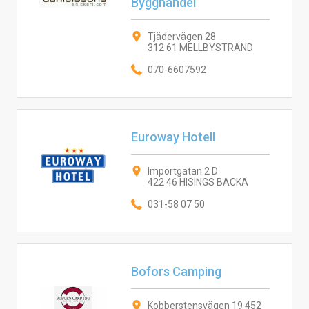
Bygghandel
Tjädervägen 28
312 61 MELLBYSTRAND
070-6607592
Euroway Hotell
Importgatan 2 D
422 46 HISINGS BACKA
031-58 07 50
Bofors Camping
Kobberstensvägen 19 452