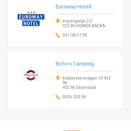
Euroway Hotell
Importgatan 2 D
422 46 HISINGS BACKA
031-58 07 50
Bofors Camping
Kobberstensvägen 19 452
96
452 96 Strömstad
0526-250 36