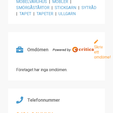
MÖBELVARUHUS
|
MÖBLER
|
SMÖRGÅSTÅRTOR
|
STICKGARN
|
SYTRÅD
|
TAPET
|
TAPETER
|
ULLGARN
Skriv
Omdömen
ett
omdöme!
Företaget har inga omdömen.
Telefonnummer