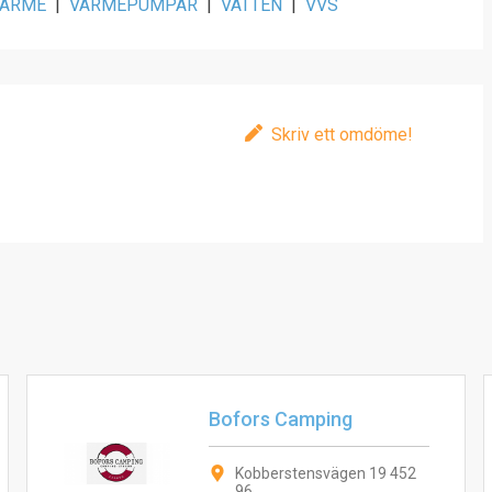
VÄRME
|
VÄRMEPUMPAR
|
VATTEN
|
VVS
Skriv ett omdöme!
Bofors Camping
Kobberstensvägen 19 452
96