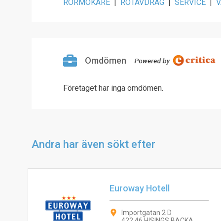
RÖRMOKARE
|
ROTAVDRAG
|
SERVICE
|
Omdömen
Företaget har inga omdömen.
Andra har även sökt efter
Euroway Hotell
Importgatan 2 D
422 46 HISINGS BACKA