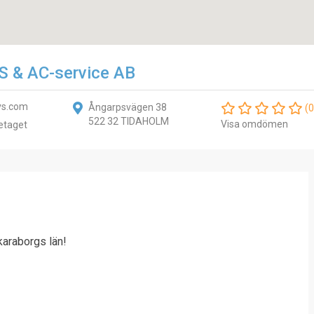
VS & AC-service AB
vs.com
Ångarpsvägen 38
(0
522 32 TIDAHOLM
Visa omdömen
etaget
karaborgs län!