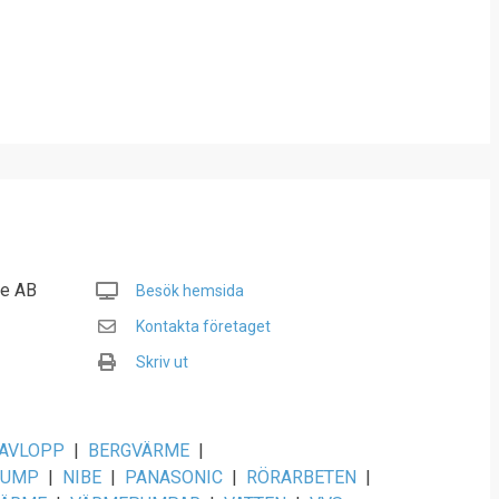
ce AB
Besök hemsida
Kontakta företaget
Skriv ut
AVLOPP
|
BERGVÄRME
|
PUMP
|
NIBE
|
PANASONIC
|
RÖRARBETEN
|