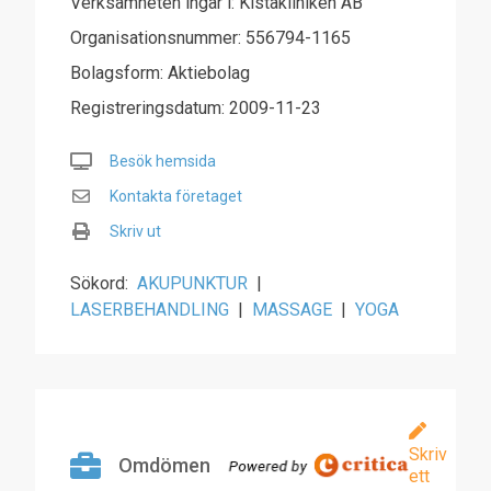
Verksamheten ingår i: Kistakliniken AB
Organisationsnummer: 556794-1165
Bolagsform: Aktiebolag
Registreringsdatum: 2009-11-23
Besök hemsida
Kontakta företaget
Skriv ut
Sökord:
AKUPUNKTUR
|
LASERBEHANDLING
|
MASSAGE
|
YOGA
Skriv
Omdömen
ett