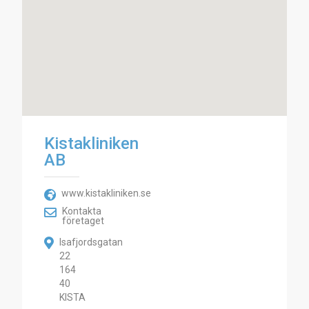
Kistakliniken
AB
www.kistakliniken.se
Kontakta
företaget
Isafjordsgatan
22
164
40
KISTA