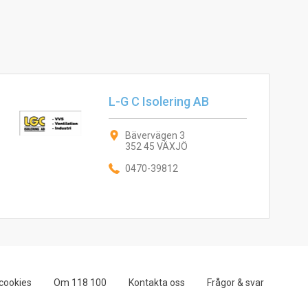
L-G C Isolering AB
Bävervägen 3
352 45 VÄXJÖ
0470-39812
cookies
Om 118 100
Kontakta oss
Frågor & svar