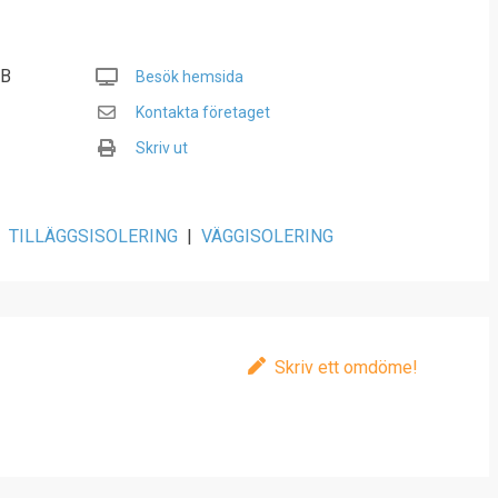
AB
Besök hemsida
Kontakta företaget
Skriv ut
TILLÄGGSISOLERING
|
VÄGGISOLERING
Skriv ett omdöme!