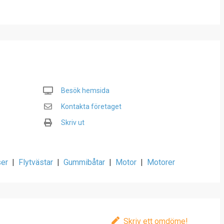
Besök hemsida
Kontakta företaget
Skriv ut
ser
|
Flytvästar
|
Gummibåtar
|
Motor
|
Motorer
Skriv ett omdöme!