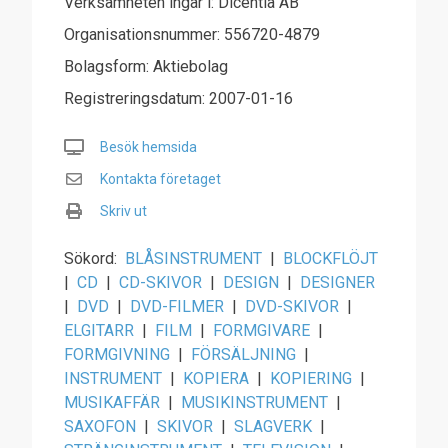
Verksamheten ingår i: Dicentia AB
Organisationsnummer: 556720-4879
Bolagsform: Aktiebolag
Registreringsdatum: 2007-01-16
Besök hemsida
Kontakta företaget
Skriv ut
Sökord:
BLÅSINSTRUMENT
|
BLOCKFLÖJT
|
CD
|
CD-SKIVOR
|
DESIGN
|
DESIGNER
|
DVD
|
DVD-FILMER
|
DVD-SKIVOR
|
ELGITARR
|
FILM
|
FORMGIVARE
|
FORMGIVNING
|
FÖRSÄLJNING
|
INSTRUMENT
|
KOPIERA
|
KOPIERING
|
MUSIKAFFÄR
|
MUSIKINSTRUMENT
|
SAXOFON
|
SKIVOR
|
SLAGVERK
|