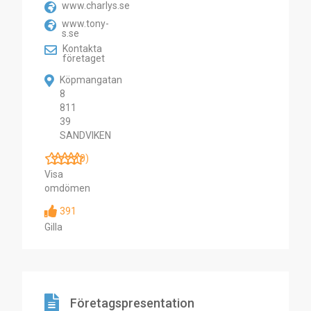
www.charlys.se
www.tony-
s.se
Kontakta
företaget
Köpmangatan
8
811
39
SANDVIKEN
(0)
Visa
omdömen
391
Gilla
Företagspresentation