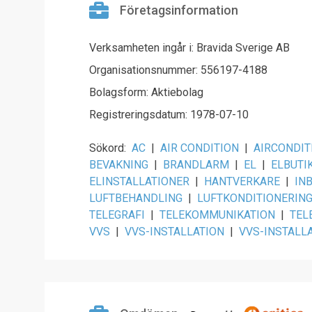
Företagsinformation
Verksamheten ingår i: Bravida Sverige AB
Organisationsnummer: 556197-4188
Bolagsform: Aktiebolag
Registreringsdatum: 1978-07-10
Sökord:
AC
|
AIR CONDITION
|
AIRCONDIT
BEVAKNING
|
BRANDLARM
|
EL
|
ELBUTI
ELINSTALLATIONER
|
HANTVERKARE
|
IN
LUFTBEHANDLING
|
LUFTKONDITIONERIN
TELEGRAFI
|
TELEKOMMUNIKATION
|
TEL
VVS
|
VVS-INSTALLATION
|
VVS-INSTALL