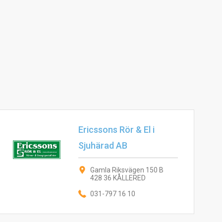
Ericssons Rör & El i
Sjuhärad AB
Gamla Riksvägen 150 B
428 36 KÅLLERED
031-797 16 10