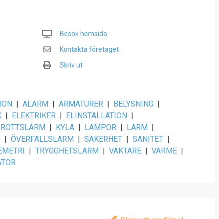
Besök hemsida
Kontakta företaget
Skriv ut
ION
|
ALARM
|
ARMATURER
|
BELYSNING
|
K
|
ELEKTRIKER
|
ELINSTALLATION
|
BROTTSLARM
|
KYLA
|
LAMPOR
|
LARM
|
G
|
ÖVERFALLSLARM
|
SÄKERHET
|
SANITET
|
EMETRI
|
TRYGGHETSLARM
|
VÄKTARE
|
VÄRME
|
ATÖR