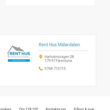
Rent Hus Mälardalen
Harholmsvägen 28
179 97 Färentuna
0768-715715
cookies
Om 118 100
Kontakta oss
Frågor & svar