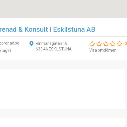
prenad & Konsult i Eskilstuna AB
eprenad.se
Rinmansgatan 18
(0
633 46 ESKILSTUNA
Visa omdömen
etaget