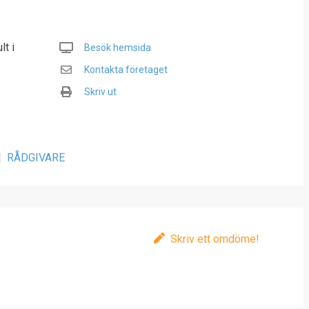
lt i
Besök hemsida
Kontakta företaget
Skriv ut
|
RÅDGIVARE
Skriv ett omdöme!