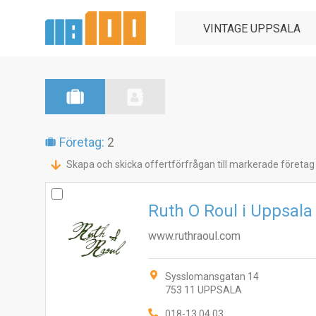
Företag:
2
Skapa och skicka offertförfrågan till markerade företag
Ruth O Roul i Uppsala
www.ruthraoul.com
Sysslomansgatan 14
753 11 UPPSALA
018-13 04 03