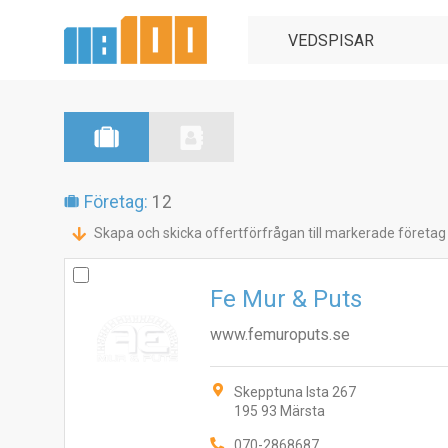
Företag:
12
Skapa och skicka offertförfrågan till markerade företag
Fe Mur & Puts
www.femuroputs.se
Skepptuna Ista 267
195 93 Märsta
070-2868687