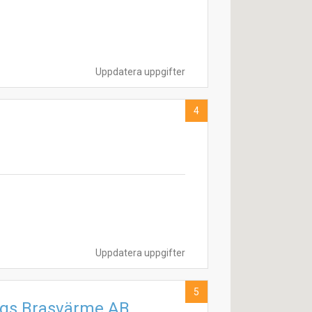
Uppdatera uppgifter
4
Uppdatera uppgifter
5
rgs Brasvärme AB