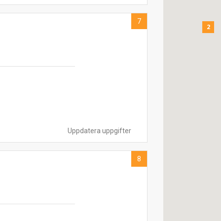
7
2
Uppdatera uppgifter
8