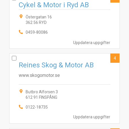
Cykel & Motor i Ryd AB
Östergatan 16
362 56 RYD
0459-80086
Uppdatera uppgifter
4
Reines Skog & Motor AB
www.skogomotor.se
Butbro Alforsen 3
612 91 FINSPÅNG
0122-18735
6
4
5
3
7
2
8
Uppdatera uppgifter