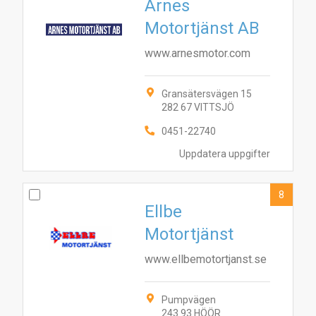
Arnes
Motortjänst AB
www.arnesmotor.com
Gransätersvägen 15
282 67 VITTSJÖ
0451-22740
Uppdatera uppgifter
8
Ellbe
Motortjänst
www.ellbemotortjanst.se
Pumpvägen
243 93 HÖÖR