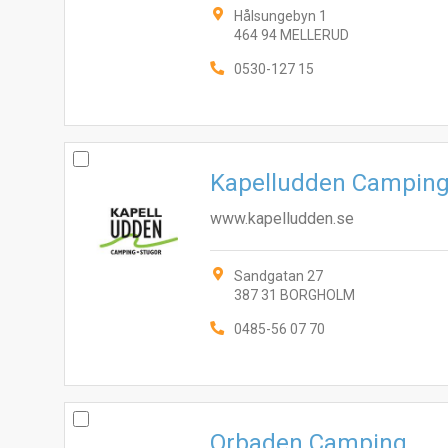
Hålsungebyn 1
464 94 MELLERUD
0530-127 15
Kapelludden Camping
www.kapelludden.se
Sandgatan 27
387 31 BORGHOLM
0485-56 07 70
Orbaden Camping