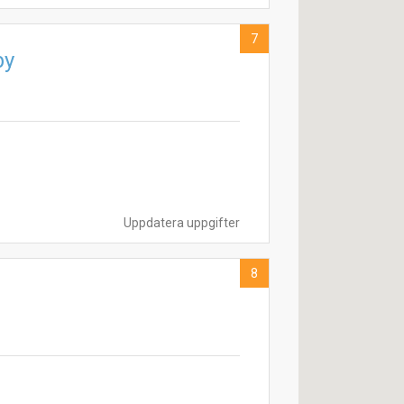
7
by
Uppdatera uppgifter
8