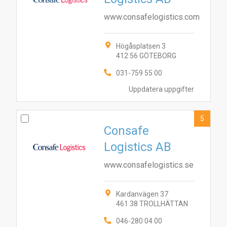
www.consafelogistics.com
Högåsplatsen 3
412 56 GÖTEBORG
031-759 55 00
Uppdatera uppgifter
5
Consafe
Logistics AB
www.consafelogistics.se
Kardanvägen 37
461 38 TROLLHÄTTAN
046-280 04 00
1
9
8