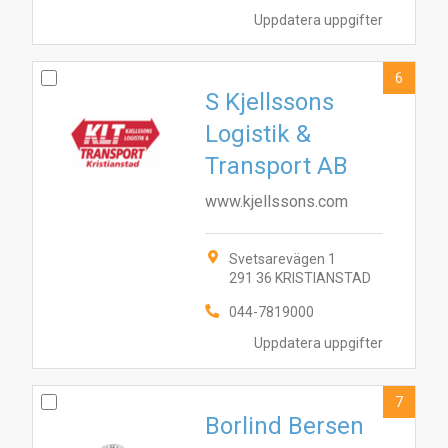
10
5
7
2
3
6
Uppdatera uppgifter
6
S Kjellssons
Logistik &
Transport AB
www.kjellssons.com
Svetsarevägen 1
291 36 KRISTIANSTAD
044-7819000
Uppdatera uppgifter
7
Borlind Bersen