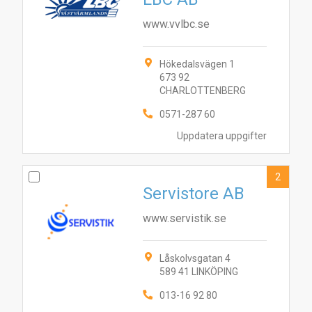
www.vvlbc.se
Hökedalsvägen 1
673 92
CHARLOTTENBERG
0571-287 60
Uppdatera uppgifter
2
Servistore AB
www.servistik.se
Låskolvsgatan 4
589 41 LINKÖPING
013-16 92 80