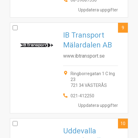
08-59087530
Uppdatera uppgifter
9
IB Transport
Mälardalen AB
www.ibtransport.se
Ringborregatan 1 C Ing
23
721 34 VÄSTERÅS
021-412250
Uppdatera uppgifter
10
Uddevalla