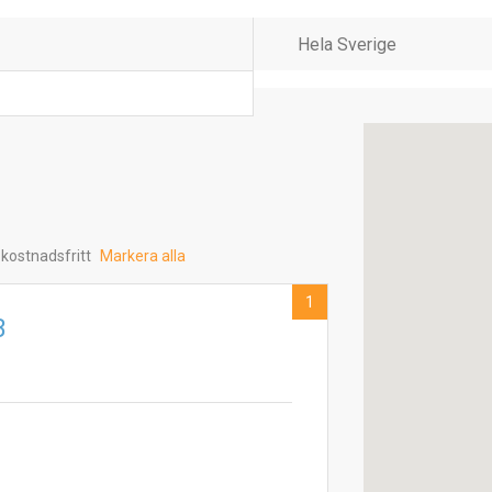
 kostnadsfritt
Markera alla
1
B