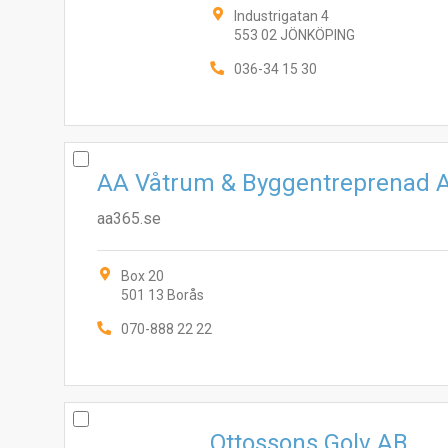
Industrigatan 4
553 02 JÖNKÖPING
036-34 15 30
AA Våtrum & Byggentreprenad 
aa365.se
Box 20
501 13 Borås
070-888 22 22
Ottossons Golv AB