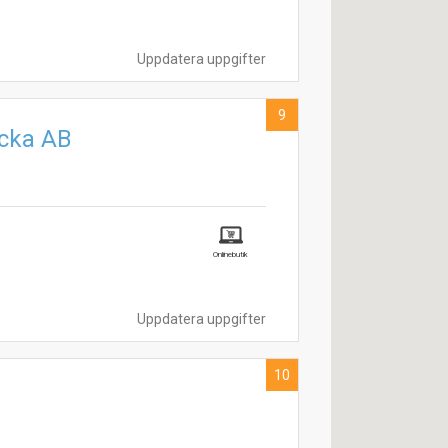
Uppdatera uppgifter
9
acka AB
Onlinebutik
Uppdatera uppgifter
10