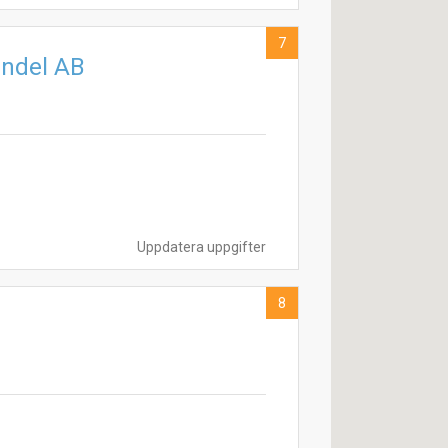
7
andel AB
Uppdatera uppgifter
8