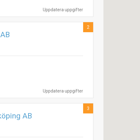
Uppdatera uppgifter
2
 AB
Uppdatera uppgifter
3
nköping AB