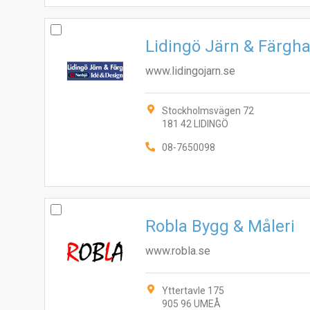
Lidingö Järn & Färgh
www.lidingojarn.se
Stockholmsvägen 72
181 42 LIDINGÖ
08-7650098
Robla Bygg & Måleri
www.robla.se
Yttertavle 175
905 96 UMEÅ