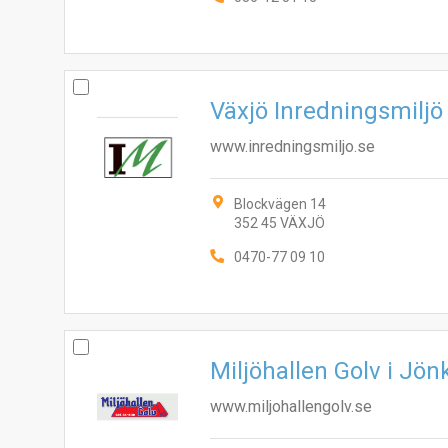
Växjö Inredningsmiljö
www.inredningsmiljo.se
Blockvägen 14
352 45 VÄXJÖ
0470-77 09 10
Miljöhallen Golv i Jö
www.miljohallengolv.se