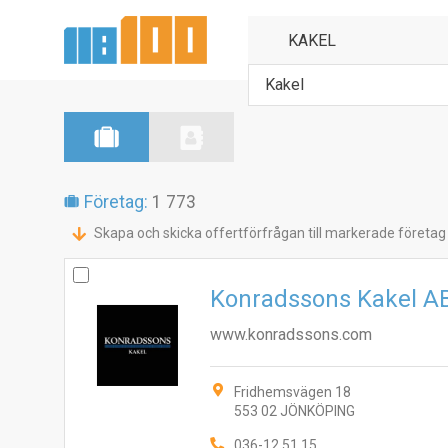
Kakel
Företag:
1 773
Skapa och skicka offertförfrågan till markerade företag
Konradssons Kakel A
www.konradssons.com
Fridhemsvägen 18
553 02 JÖNKÖPING
036-12 51 15