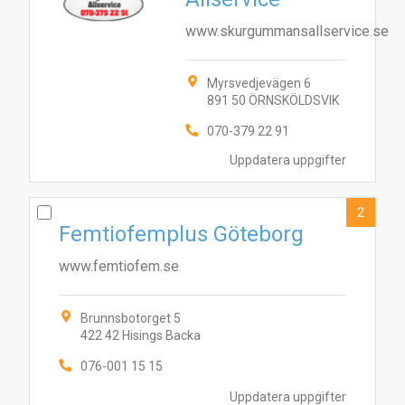
www.skurgummansallservice.se
Myrsvedjevägen 6
891 50 ÖRNSKÖLDSVIK
070-379 22 91
Uppdatera uppgifter
2
Femtiofemplus Göteborg
www.femtiofem.se
Brunnsbotorget 5
422 42 Hisings Backa
076-001 15 15
Uppdatera uppgifter