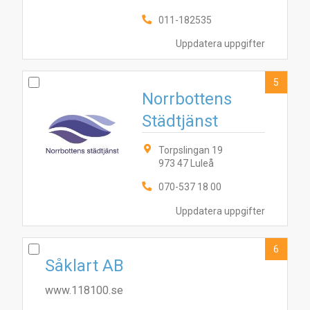
011-182535
Uppdatera uppgifter
5
Norrbottens
Städtjänst
Torpslingan 19
973 47 Luleå
1
10
3
8
9
4
2
6
7
070-537 18 00
Uppdatera uppgifter
6
Såklart AB
www.118100.se