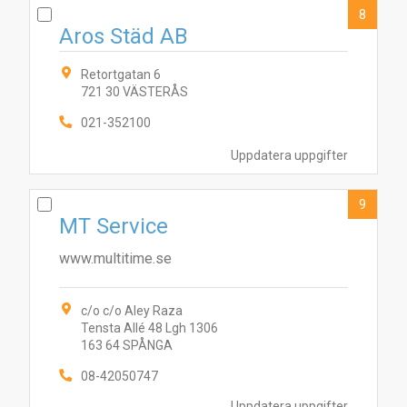
8
Aros Städ AB
Retortgatan 6
721 30 VÄSTERÅS
021-352100
Uppdatera uppgifter
9
MT Service
www.multitime.se
c/o c/o Aley Raza
Tensta Allé 48 Lgh 1306
163 64 SPÅNGA
08-42050747
Uppdatera uppgifter