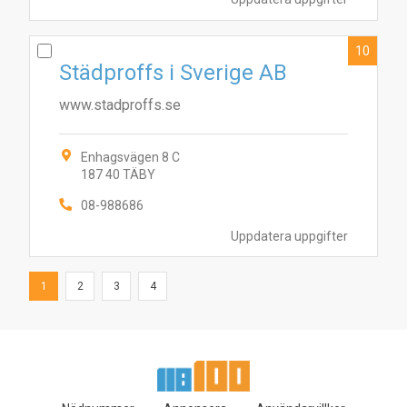
10
Städproffs i Sverige AB
www.stadproffs.se
Enhagsvägen 8 C
187 40 TÄBY
08-988686
Uppdatera uppgifter
1
2
3
4