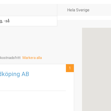
g, -så
 kostnadsfritt
Markera alla
1
idköping AB