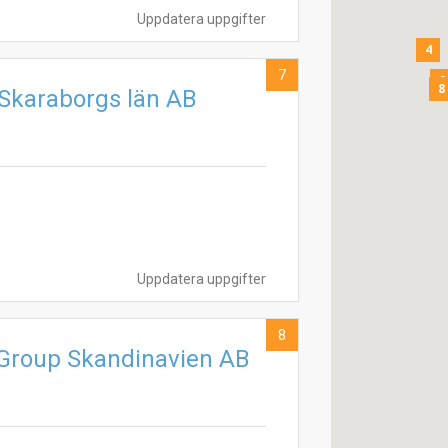
Uppdatera uppgifter
4
7
9
8
 Skaraborgs län AB
Uppdatera uppgifter
8
 Group Skandinavien AB