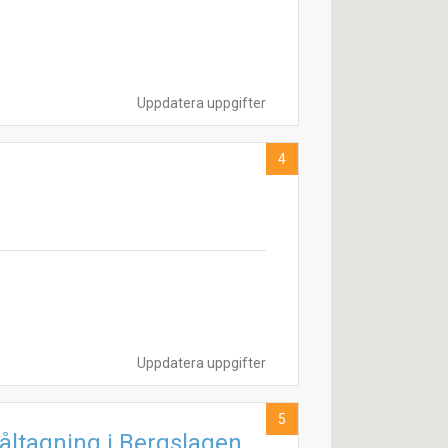
Uppdatera uppgifter
4
Uppdatera uppgifter
5
åltagning i Bergslagen