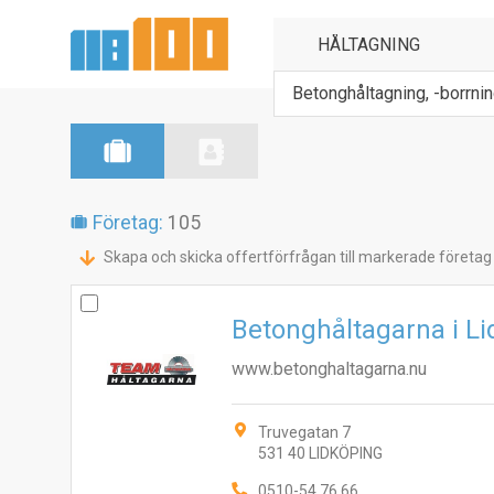
Betonghåltagning, -borrnin
Företag:
105
Skapa och skicka offertförfrågan till markerade företag
Betonghåltagarna i L
www.betonghaltagarna.nu
Truvegatan 7
531 40 LIDKÖPING
0510-54 76 66