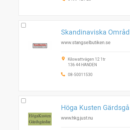
Skandinaviska Områ
www.stangselbutiken.se
Kilowattvägen 12 1tr
136 44 HANDEN
08-50011530
Höga Kusten Gärdsgå
www.hkg.just.nu