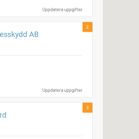
Uppdatera uppgifter
2
desskydd AB
Uppdatera uppgifter
3
rd