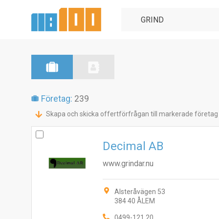
Företag:
239
Skapa och skicka offertförfrågan till markerade företag
Decimal AB
www.grindar.nu
Alsteråvägen 53
384 40 ÅLEM
0499-121 20