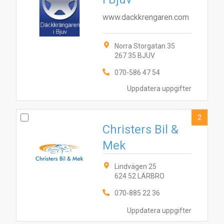
www.dackkrengaren.com
Norra Storgatan 35
267 35 BJUV
070-586 47 54
Uppdatera uppgifter
2
3
1
Christers Bil &
Mek
Lindvägen 25
624 52 LÄRBRO
070-885 22 36
Uppdatera uppgifter